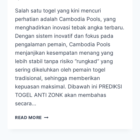
Salah satu togel yang kini mencuri
perhatian adalah Cambodia Pools, yang
menghadirkan inovasi tebak angka terbaru.
Dengan sistem inovatif dan fokus pada
pengalaman pemain, Cambodia Pools
menjanjikan kesempatan menang yang
lebih stabil tanpa risiko “rungkad” yang
sering dikeluhkan oleh pemain togel
tradisional, sehingga memberikan
kepuasan maksimal. Dibawah ini PREDIKSI
TOGEL ANTI ZONK akan membahas
secara…
CAMBODIA
READ MORE
POOLS
SAJIKAN
TOGEL