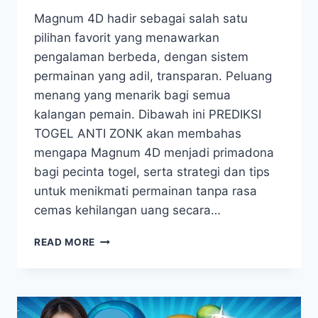
Magnum 4D hadir sebagai salah satu
pilihan favorit yang menawarkan
pengalaman berbeda, dengan sistem
permainan yang adil, transparan. Peluang
menang yang menarik bagi semua
kalangan pemain. Dibawah ini PREDIKSI
TOGEL ANTI ZONK akan membahas
mengapa Magnum 4D menjadi primadona
bagi pecinta togel, serta strategi dan tips
untuk menikmati permainan tanpa rasa
cemas kehilangan uang secara…
TOGEL
READ MORE
ANTI
RUNGKAD
SENSASI
MAGNUM
4D