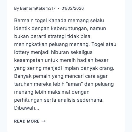
By
BemarmKakem317
01/02/2026
Bermain togel Kanada memang selalu
identik dengan keberuntungan, namun
bukan berarti strategi tidak bisa
meningkatkan peluang menang. Togel atau
lottery menjadi hiburan sekaligus
kesempatan untuk meraih hadiah besar
yang sering menjadi impian banyak orang.
Banyak pemain yang mencari cara agar
taruhan mereka lebih “aman” dan peluang
menang lebih maksimal dengan
perhitungan serta analisis sederhana.
Dibawah…
TOGEL
READ MORE
ANTI