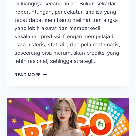
peluangnya secara ilmiah. Bukan sekadar
keberuntungan, pendekatan analisa yang
tepat dapat membantu melihat tren angka
yang lebih akurat dan memperkecil
kesalahan prediksi. Dengan mempelajari
data historis, statistik, dan pola matematis,
seseorang bisa merumuskan prediksi yang
lebih rasional, sehingga strategi…
ANALISA
READ MORE
MENDALAM
TOGEL
BELANDA
UNTUK
PREDIKSI
LEBIH
AKURAT