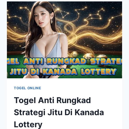
ANTI
RUNGKAD
UNTUK
HADIAH
KALIAN
TOGEL ONLINE
Togel Anti Rungkad
Strategi Jitu Di Kanada
Lottery