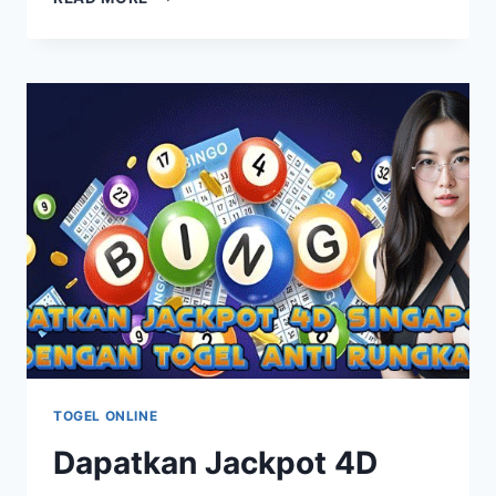
MUDAH
BERMAIN
DENGAN
TOGEL
ANTI
RUNGKAD
KING
KONG
4D
TOGEL ONLINE
Dapatkan Jackpot 4D