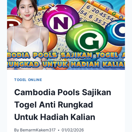
TIADA
TANDING
TOGEL ONLINE
Cambodia Pools Sajikan
Togel Anti Rungkad
Untuk Hadiah Kalian
By
BemarmKakem317
01/02/2026