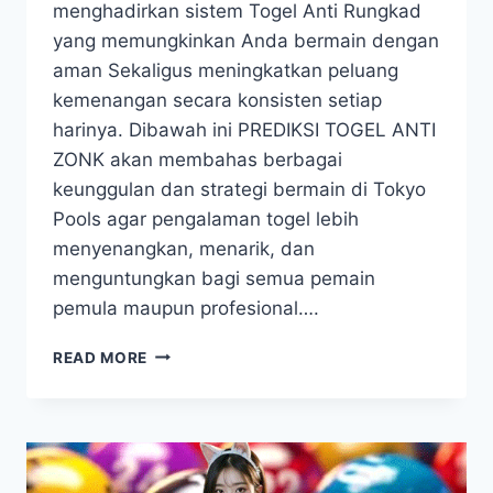
menghadirkan sistem Togel Anti Rungkad
yang memungkinkan Anda bermain dengan
aman Sekaligus meningkatkan peluang
kemenangan secara konsisten setiap
harinya. Dibawah ini PREDIKSI TOGEL ANTI
ZONK akan membahas berbagai
keunggulan dan strategi bermain di Tokyo
Pools agar pengalaman togel lebih
menyenangkan, menarik, dan
menguntungkan bagi semua pemain
pemula maupun profesional….
MAIN
READ MORE
AMAN
MENANG
NYATA
TOKYO
POOLS
TOGEL