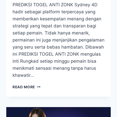
PREDIKSI TOGEL ANTI ZONK Sydney 4D
hadir sebagai platform terpercaya yang
memberikan kesempatan menang dengan
strategi yang tepat dan transparan bagi
setiap pemain. Tidak hanya menarik,
permainan ini juga menjanjikan pengalaman
yang seru serta bebas hambatan. Dibawah
ini PREDIKSI TOGEL ANTI ZONK mengulas
inti Rungkad setiap minggu pemain bisa
menikmati sensasi menang tanpa harus
khawatir…
MAIN
READ MORE
SYDNEY
4D
REZEKI
LANCAR
TANPA