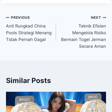
Post
PREVIOUS
NEXT
Anti Rungkad China
Teknik Efisien
navigation
Pools Strategi Menang
Mengelola Risiko
Tidak Pernah Gagal
Bermain Togel Jerman
Secara Aman
Similar Posts