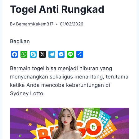
Togel Anti Rungkad
By
BemarmKakem317
01/02/2026
Bagikan
F
W
S
X
T
M
L
S
a
h
k
e
e
i
h
c
a
y
l
s
n
a
Bermain togel bisa menjadi hiburan yang
e
t
p
e
s
e
r
menyenangkan sekaligus menantang, terutama
b
s
e
g
e
e
ketika Anda mencoba keberuntungan di
o
A
r
n
Sydney Lotto.
o
p
a
g
k
p
m
e
r