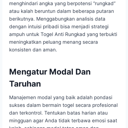
menghindari angka yang berpotensi “rungkad”
atau kalah beruntun dalam beberapa putaran
berikutnya. Menggabungkan analisis data
dengan intuisi pribadi bisa menjadi strategi
ampuh untuk Togel Anti Rungkad yang terbukti
meningkatkan peluang menang secara
konsisten dan aman.
Mengatur Modal Dan
Taruhan
Manajemen modal yang baik adalah pondasi
sukses dalam bermain togel secara profesional
dan terkontrol. Tentukan batas harian atau
mingguan agar Anda tidak terbawa emosi saat