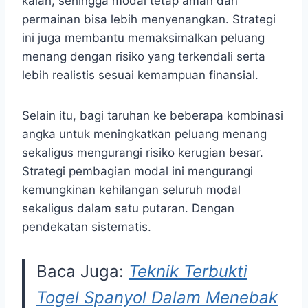
kalah, sehingga modal tetap aman dan
permainan bisa lebih menyenangkan. Strategi
ini juga membantu memaksimalkan peluang
menang dengan risiko yang terkendali serta
lebih realistis sesuai kemampuan finansial.
Selain itu, bagi taruhan ke beberapa kombinasi
angka untuk meningkatkan peluang menang
sekaligus mengurangi risiko kerugian besar.
Strategi pembagian modal ini mengurangi
kemungkinan kehilangan seluruh modal
sekaligus dalam satu putaran. Dengan
pendekatan sistematis.
Baca Juga:
Teknik Terbukti
Togel Spanyol Dalam Menebak