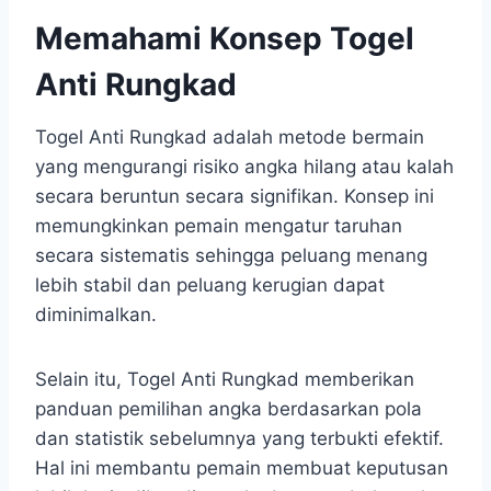
Memahami Konsep Togel
Anti Rungkad
Togel Anti Rungkad adalah metode bermain
yang mengurangi risiko angka hilang atau kalah
secara beruntun secara signifikan. Konsep ini
memungkinkan pemain mengatur taruhan
secara sistematis sehingga peluang menang
lebih stabil dan peluang kerugian dapat
diminimalkan.
Selain itu, Togel Anti Rungkad memberikan
panduan pemilihan angka berdasarkan pola
dan statistik sebelumnya yang terbukti efektif.
Hal ini membantu pemain membuat keputusan