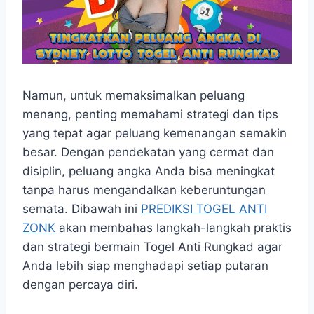
Namun, untuk memaksimalkan peluang
menang, penting memahami strategi dan tips
yang tepat agar peluang kemenangan semakin
besar. Dengan pendekatan yang cermat dan
disiplin, peluang angka Anda bisa meningkat
tanpa harus mengandalkan keberuntungan
semata. Dibawah ini
PREDIKSI TOGEL ANTI
ZONK
akan membahas langkah-langkah praktis
dan strategi bermain Togel Anti Rungkad agar
Anda lebih siap menghadapi setiap putaran
dengan percaya diri.