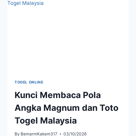
TOGEL
BRAZIL
2D
TOGEL ONLINE
Kunci Membaca Pola
Angka Magnum dan Toto
Togel Malaysia
By
BemarmKakem317
03/10/2026