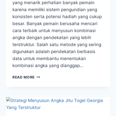
yang menarik perhatian banyak pemain
karena memiliki sistem pengundian yang
konsisten serta potensi hadiah yang cukup
besar. Banyak pemain berusaha mencari
cara terbaik untuk menyusun kombinasi
angka dengan pendekatan yang lebih
terstruktur. Salah satu metode yang sering
digunakan adalah pendekatan berbasis
data untuk membantu menentukan
kombinasi angka yang dianggap…
MENYUSUN
READ MORE
KOMBINASI
ANGKA
TOGEL
TEXAS
DENGAN
PENDEKATAN
DATA