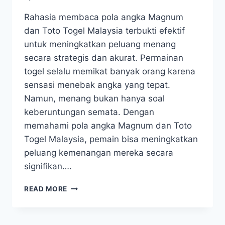
Rahasia membaca pola angka Magnum
dan Toto Togel Malaysia terbukti efektif
untuk meningkatkan peluang menang
secara strategis dan akurat. Permainan
togel selalu memikat banyak orang karena
sensasi menebak angka yang tepat.
Namun, menang bukan hanya soal
keberuntungan semata. Dengan
memahami pola angka Magnum dan Toto
Togel Malaysia, pemain bisa meningkatkan
peluang kemenangan mereka secara
signifikan….
KUNCI
READ MORE
MEMBACA
POLA
ANGKA