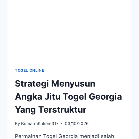
TOGEL ONLINE
Strategi Menyusun
Angka Jitu Togel Georgia
Yang Terstruktur
By
BemarmKakem317
03/10/2026
Permainan Togel Georgia menjadi salah