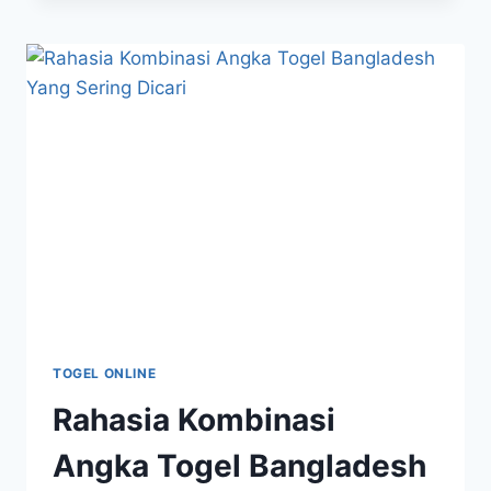
ANGKA
MENINGKATKAN
KEMENANGAN
TOGEL
BRAZIL
TOGEL ONLINE
Rahasia Kombinasi
Angka Togel Bangladesh