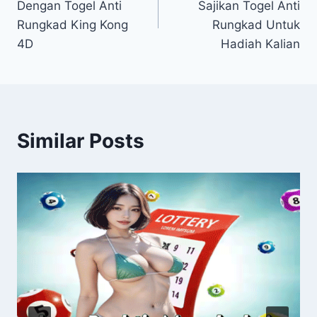
Dengan Togel Anti
Sajikan Togel Anti
Rungkad King Kong
Rungkad Untuk
4D
Hadiah Kalian
Similar Posts