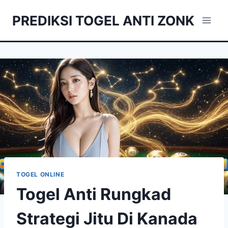
Skip
PREDIKSI TOGEL ANTI ZONK
to
content
TOGEL ONLINE
Togel Anti Rungkad
Strategi Jitu Di Kanada