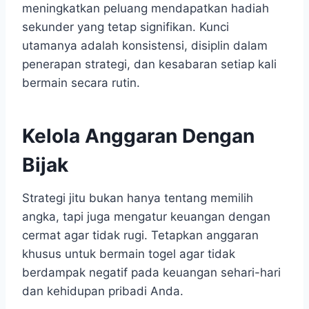
meningkatkan peluang mendapatkan hadiah
sekunder yang tetap signifikan. Kunci
utamanya adalah konsistensi, disiplin dalam
penerapan strategi, dan kesabaran setiap kali
bermain secara rutin.
Kelola Anggaran Dengan
Bijak
Strategi jitu bukan hanya tentang memilih
angka, tapi juga mengatur keuangan dengan
cermat agar tidak rugi. Tetapkan anggaran
khusus untuk bermain togel agar tidak
berdampak negatif pada keuangan sehari-hari
dan kehidupan pribadi Anda.