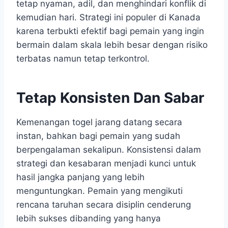
tetap nyaman, adil, dan menghindari konflik di
kemudian hari. Strategi ini populer di Kanada
karena terbukti efektif bagi pemain yang ingin
bermain dalam skala lebih besar dengan risiko
terbatas namun tetap terkontrol.
Tetap Konsisten Dan Sabar
Kemenangan togel jarang datang secara
instan, bahkan bagi pemain yang sudah
berpengalaman sekalipun. Konsistensi dalam
strategi dan kesabaran menjadi kunci untuk
hasil jangka panjang yang lebih
menguntungkan. Pemain yang mengikuti
rencana taruhan secara disiplin cenderung
lebih sukses dibanding yang hanya