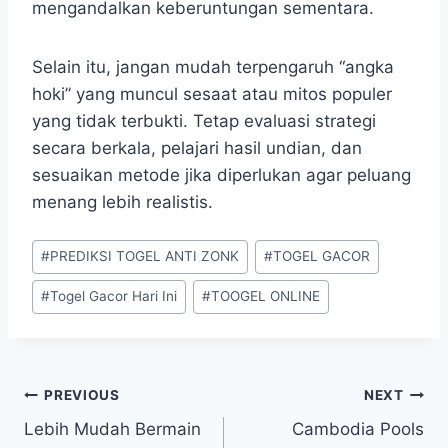
mengandalkan keberuntungan sementara.
Selain itu, jangan mudah terpengaruh “angka
hoki” yang muncul sesaat atau mitos populer
yang tidak terbukti. Tetap evaluasi strategi
secara berkala, pelajari hasil undian, dan
sesuaikan metode jika diperlukan agar peluang
menang lebih realistis.
Post
#
PREDIKSI TOGEL ANTI ZONK
#
TOGEL GACOR
Tags:
#
Togel Gacor Hari Ini
#
TOOGEL ONLINE
Post
PREVIOUS
NEXT
Lebih Mudah Bermain
Cambodia Pools
navigation