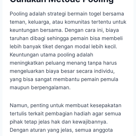
Pooling adalah strategi bermain togel bersama
teman, keluarga, atau komunitas tertentu untuk
keuntungan bersama. Dengan cara ini, biaya
taruhan dibagi sehingga pemain bisa membeli
lebih banyak tiket dengan modal lebih kecil.
Keuntungan utama pooling adalah
meningkatkan peluang menang tanpa harus
mengeluarkan biaya besar secara individu,
yang bisa sangat membantu pemain pemula
maupun berpengalaman.
Namun, penting untuk membuat kesepakatan
tertulis terkait pembagian hadiah agar semua
pihak tetap jelas hak dan kewajibannya.
Dengan aturan yang jelas, semua anggota