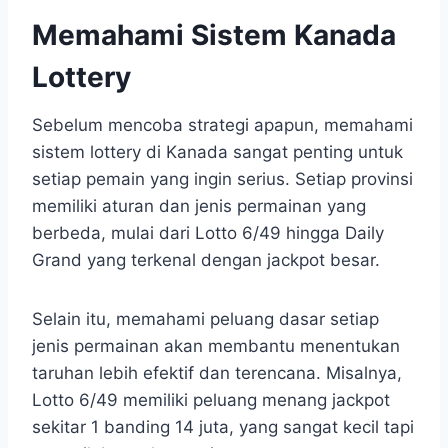
Memahami Sistem Kanada
Lottery
Sebelum mencoba strategi apapun, memahami
sistem lottery di Kanada sangat penting untuk
setiap pemain yang ingin serius. Setiap provinsi
memiliki aturan dan jenis permainan yang
berbeda, mulai dari Lotto 6/49 hingga Daily
Grand yang terkenal dengan jackpot besar.
Selain itu, memahami peluang dasar setiap
jenis permainan akan membantu menentukan
taruhan lebih efektif dan terencana. Misalnya,
Lotto 6/49 memiliki peluang menang jackpot
sekitar 1 banding 14 juta, yang sangat kecil tapi