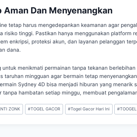
ap Aman Dan Menyenangkan
nline tetap harus mengedepankan keamanan agar penga
 risiko tinggi. Pastikan hanya menggunakan platform 
tem enkripsi, proteksi akun, dan layanan pelanggan ter
an dana.
ing untuk menikmati permainan tanpa tekanan berlebihan
s taruhan mingguan agar bermain tetap menyenangkan
bermain Sydney 4D bisa menjadi hiburan yang menarik s
ar tanpa hambatan setiap minggu, membuat pengalaman
ANTI ZONK
#
TOGEL GACOR
#
Togel Gacor Hari Ini
#
TOOGEL