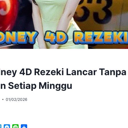
ney 4D Rezeki Lancar Tanpa
n Setiap Minggu
7
01/02/2026
T
M
L
S