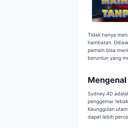
Tidak hanya mena
hambatan. Dibaw
pemain bisa meni
beruntun yang me
Mengenal
Sydney 4D adalah 
penggemar tebak 
Keunggulan utama
dapat lebih perca