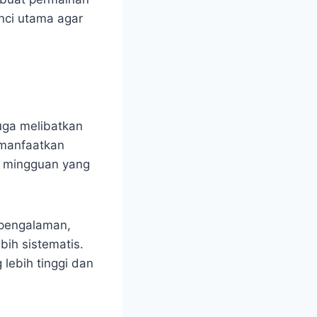
nci utama agar
uga melibatkan
emanfaatkan
en mingguan yang
rpengalaman,
ih sistematis.
lebih tinggi dan