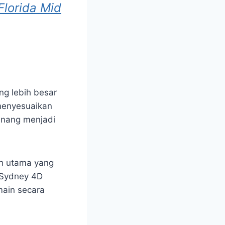
Florida Mid
g lebih besar
 menyesuaikan
enang menjadi
ah utama yang
 Sydney 4D
main secara