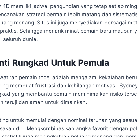
ey 4D memiliki jadwal pengundian yang tetap setiap min
ncanakan strategi bermain lebih matang dan sistemati
luang menang. Situs ini juga menyediakan berbagai m
praktis. Sehingga menarik minat pemain baru maupun 
 seluruh dunia.
Anti Rungkad Untuk Pemula
watiran pemain togel adalah mengalami kekalahan beru
ring membuat frustrasi dan kehilangan motivasi. Syd
gkad yang membantu pemain meminimalkan risiko ters
h teruji dan aman untuk dimainkan.
nting untuk memulai dengan nominal taruhan yang ses
akan diri. Mengkombinasikan angka favorit dengan po
ra statistik juga meningkatkan peluang menang dan me