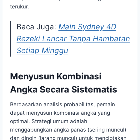
terukur.
Baca Juga:
Main Sydney 4D
Rezeki Lancar Tanpa Hambatan
Setiap Minggu
Menyusun Kombinasi
Angka Secara Sistematis
Berdasarkan analisis probabilitas, pemain
dapat menyusun kombinasi angka yang
optimal. Strategi umum adalah
menggabungkan angka panas (sering muncul)
dan dingin (jarang muncul) untuk menciptakan