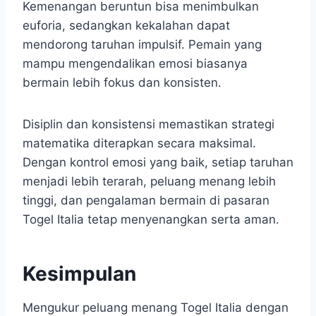
Kemenangan beruntun bisa menimbulkan
euforia, sedangkan kekalahan dapat
mendorong taruhan impulsif. Pemain yang
mampu mengendalikan emosi biasanya
bermain lebih fokus dan konsisten.
Disiplin dan konsistensi memastikan strategi
matematika diterapkan secara maksimal.
Dengan kontrol emosi yang baik, setiap taruhan
menjadi lebih terarah, peluang menang lebih
tinggi, dan pengalaman bermain di pasaran
Togel Italia tetap menyenangkan serta aman.
Kesimpulan
Mengukur peluang menang Togel Italia dengan