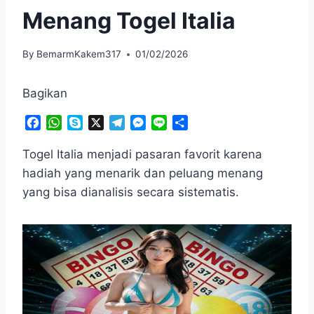
Menang Togel Italia
By
BemarmKakem317
01/02/2026
Bagikan
F
W
S
X
T
M
L
S
a
h
k
e
e
i
h
c
a
y
l
s
n
a
Togel Italia menjadi pasaran favorit karena
e
t
p
e
s
e
r
hadiah yang menarik dan peluang menang
b
s
e
g
e
e
yang bisa dianalisis secara sistematis.
o
A
r
n
o
p
a
g
k
p
m
e
r