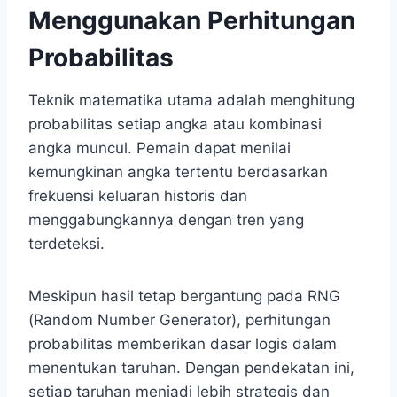
Menggunakan Perhitungan
Probabilitas
Teknik matematika utama adalah menghitung
probabilitas setiap angka atau kombinasi
angka muncul. Pemain dapat menilai
kemungkinan angka tertentu berdasarkan
frekuensi keluaran historis dan
menggabungkannya dengan tren yang
terdeteksi.
Meskipun hasil tetap bergantung pada RNG
(Random Number Generator), perhitungan
probabilitas memberikan dasar logis dalam
menentukan taruhan. Dengan pendekatan ini,
setiap taruhan menjadi lebih strategis dan