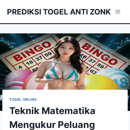
Skip
PREDIKSI TOGEL ANTI ZONK
to
content
TOGEL ONLINE
Teknik Matematika
Mengukur Peluang