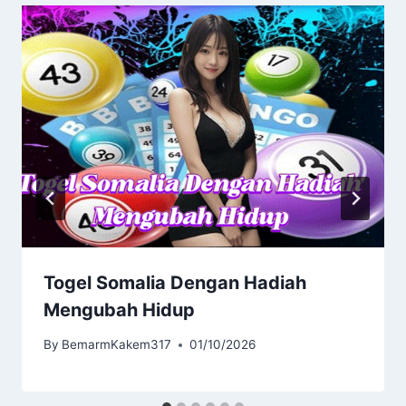
Togel Somalia Dengan Hadiah
Mengubah Hidup
By
BemarmKakem317
01/10/2026