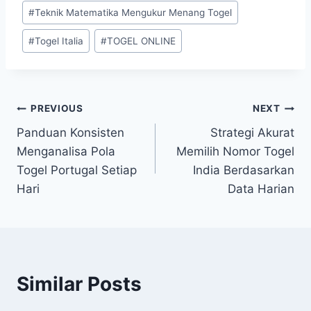
#
Teknik Matematika Mengukur Menang Togel
#
Togel Italia
#
TOGEL ONLINE
Post
PREVIOUS
NEXT
Panduan Konsisten
Strategi Akurat
navigation
Menganalisa Pola
Memilih Nomor Togel
Togel Portugal Setiap
India Berdasarkan
Hari
Data Harian
Similar Posts