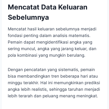
Mencatat Data Keluaran
Sebelumnya
Mencatat hasil keluaran sebelumnya menjadi
fondasi penting dalam analisis matematis.
Pemain dapat mengidentifikasi angka yang
sering muncul, angka yang jarang keluar, dan
pola kombinasi yang mungkin berulang.
Dengan pencatatan yang sistematis, pemain
bisa membandingkan tren beberapa hari atau
minggu terakhir. Hal ini memungkinkan prediksi
angka lebih realistis, sehingga taruhan menjadi
lebih terarah dan peluang menang meningkat.