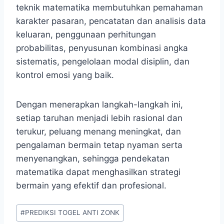
teknik matematika membutuhkan pemahaman
karakter pasaran, pencatatan dan analisis data
keluaran, penggunaan perhitungan
probabilitas, penyusunan kombinasi angka
sistematis, pengelolaan modal disiplin, dan
kontrol emosi yang baik.
Dengan menerapkan langkah-langkah ini,
setiap taruhan menjadi lebih rasional dan
terukur, peluang menang meningkat, dan
pengalaman bermain tetap nyaman serta
menyenangkan, sehingga pendekatan
matematika dapat menghasilkan strategi
bermain yang efektif dan profesional.
Post
#
PREDIKSI TOGEL ANTI ZONK
Tags: