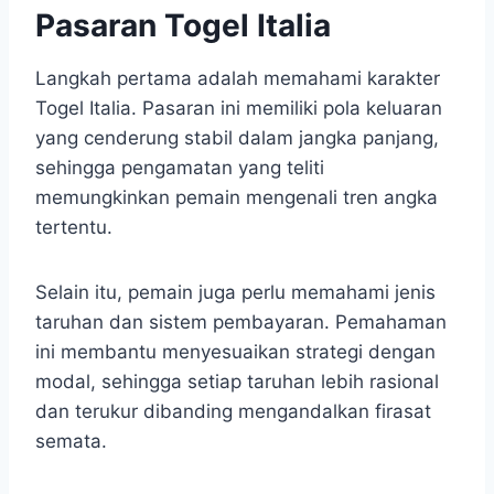
Pasaran Togel Italia
Langkah pertama adalah memahami karakter
Togel Italia. Pasaran ini memiliki pola keluaran
yang cenderung stabil dalam jangka panjang,
sehingga pengamatan yang teliti
memungkinkan pemain mengenali tren angka
tertentu.
Selain itu, pemain juga perlu memahami jenis
taruhan dan sistem pembayaran. Pemahaman
ini membantu menyesuaikan strategi dengan
modal, sehingga setiap taruhan lebih rasional
dan terukur dibanding mengandalkan firasat
semata.