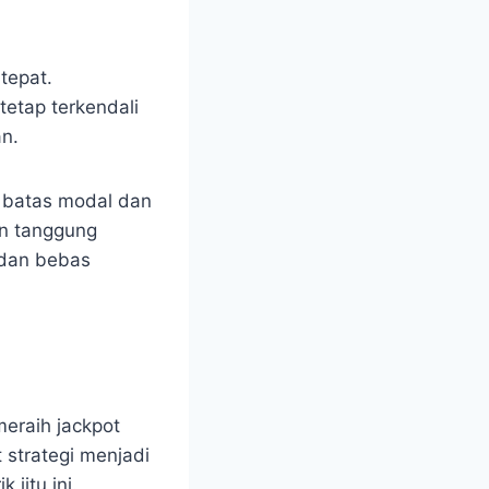
tepat.
etap terkendali
an.
i batas modal dan
an tanggung
 dan bebas
meraih jackpot
 strategi menjadi
 jitu ini.