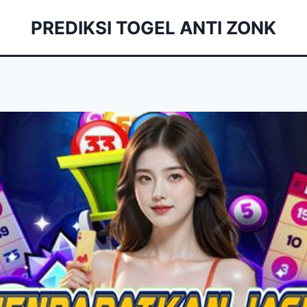
PREDIKSI TOGEL ANTI ZONK