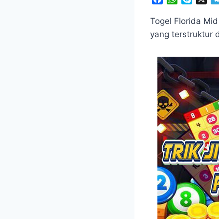
a
h
k
c
a
y
Togel Florida Mi
e
t
p
yang terstruktur
b
s
e
o
A
o
p
k
p