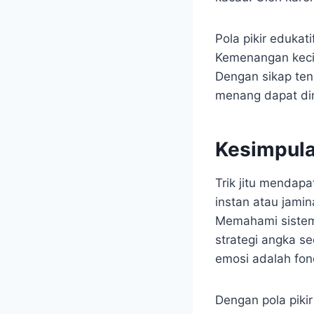
Pola pikir eduka
Kemenangan kecil
Dengan sikap tena
menang dapat dim
Kesimpul
Trik jitu mendap
instan atau jami
Memahami sistem
strategi angka s
emosi adalah fon
Dengan pola pikir