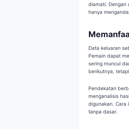
diamati. Dengan d
hanya mengandalk
Memanfaat
Data keluaran se
Pemain dapat mem
sering muncul dan
berikutnya, teta
Pendekatan berbas
menganalisis has
digunakan. Cara 
tanpa dasar.