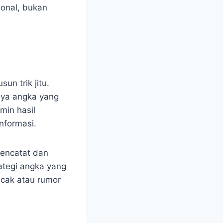
ional, bukan
n trik jitu.
nya angka yang
min hasil
nformasi.
mencatat dan
rategi angka yang
acak atau rumor