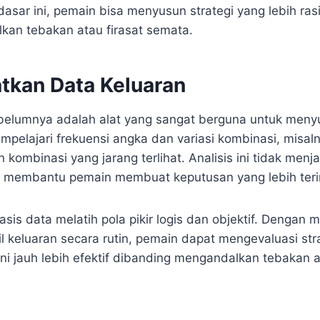
asar ini, pemain bisa menyusun strategi yang lebih ras
an tebakan atau firasat semata.
kan Data Keluaran
belumnya adalah alat yang sangat berguna untuk menyusu
pelajari frekuensi angka dan variasi kombinasi, misal
 kombinasi yang jarang terlihat. Analisis ini tidak menja
pi membantu pemain membuat keputusan yang lebih teri
is data melatih pola pikir logis dan objektif. Dengan 
il keluaran secara rutin, pemain dapat mengevaluasi st
ini jauh lebih efektif dibanding mengandalkan tebakan 