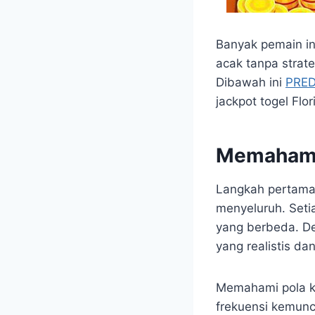
Banyak pemain in
acak tanpa strat
Dibawah ini
PRED
jackpot togel Flo
Memahami 
Langkah pertama 
menyeluruh. Seti
yang berbeda. D
yang realistis da
Memahami pola k
frekuensi kemuncu