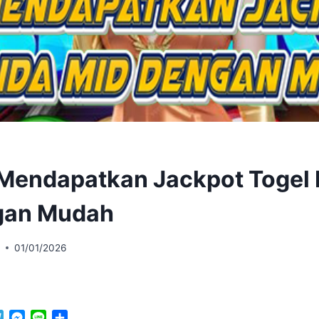
u Mendapatkan Jackpot Togel 
gan Mudah
7
01/01/2026
T
M
L
S