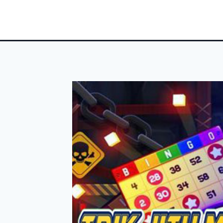
Skip
to
content