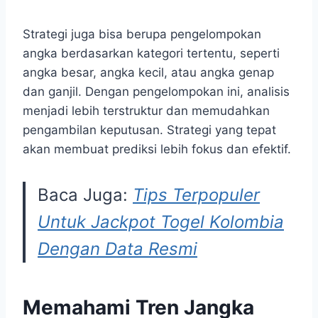
Strategi juga bisa berupa pengelompokan
angka berdasarkan kategori tertentu, seperti
angka besar, angka kecil, atau angka genap
dan ganjil. Dengan pengelompokan ini, analisis
menjadi lebih terstruktur dan memudahkan
pengambilan keputusan. Strategi yang tepat
akan membuat prediksi lebih fokus dan efektif.
Baca Juga:
Tips Terpopuler
Untuk Jackpot Togel Kolombia
Dengan Data Resmi
Memahami Tren Jangka