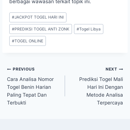
berbagai wawasan terkait topik ini.
Post
#
JACKPOT TOGEL HARI INI
Tags:
#
PREDIKSI TOGEL ANTI ZONK
#
Togel Libya
#
TOGEL ONLINE
Post
PREVIOUS
NEXT
Cara Analisa Nomor
Prediksi Togel Mali
navigation
Togel Benin Harian
Hari Ini Dengan
Paling Tepat Dan
Metode Analisa
Terbukti
Terpercaya