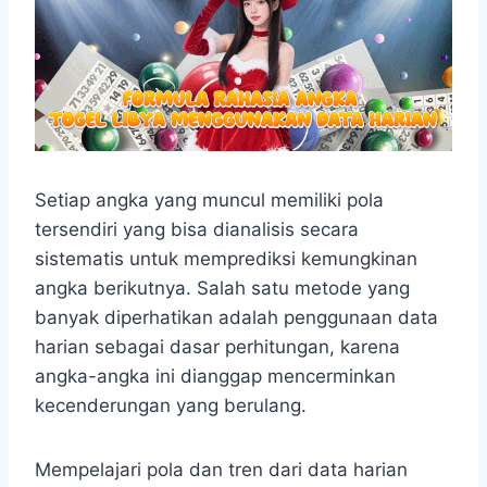
Setiap angka yang muncul memiliki pola
tersendiri yang bisa dianalisis secara
sistematis untuk memprediksi kemungkinan
angka berikutnya. Salah satu metode yang
banyak diperhatikan adalah penggunaan data
harian sebagai dasar perhitungan, karena
angka-angka ini dianggap mencerminkan
kecenderungan yang berulang.
Mempelajari pola dan tren dari data harian