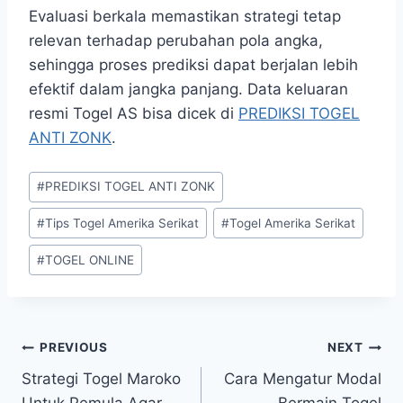
Evaluasi berkala memastikan strategi tetap
relevan terhadap perubahan pola angka,
sehingga proses prediksi dapat berjalan lebih
efektif dalam jangka panjang. Data keluaran
resmi Togel AS bisa dicek di
PREDIKSI TOGEL
ANTI ZONK
.
Post
#
PREDIKSI TOGEL ANTI ZONK
Tags:
#
Tips Togel Amerika Serikat
#
Togel Amerika Serikat
#
TOGEL ONLINE
Post
PREVIOUS
NEXT
Strategi Togel Maroko
Cara Mengatur Modal
navigation
Untuk Pemula Agar
Bermain Togel