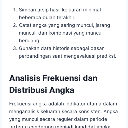
Simpan arsip hasil keluaran minimal
beberapa bulan terakhir.
Catat angka yang sering muncul, jarang
muncul, dan kombinasi yang muncul
berulang.
Gunakan data historis sebagai dasar
perbandingan saat mengevaluasi prediksi.
Analisis Frekuensi dan
Distribusi Angka
Frekuensi angka adalah indikator utama dalam
menganalisis keluaran secara konsisten. Angka
yang muncul secara reguler dalam periode
tertentu cenderung menjadi kandidat angka