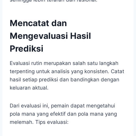
Mencatat dan
Mengevaluasi Hasil
Prediksi
Evaluasi rutin merupakan salah satu langkah
terpenting untuk analisis yang konsisten. Catat
hasil setiap prediksi dan bandingkan dengan
keluaran aktual.
Dari evaluasi ini, pemain dapat mengetahui
pola mana yang efektif dan pola mana yang
melemah. Tips evaluasi: