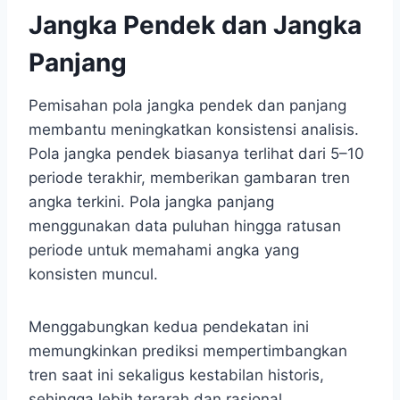
Jangka Pendek dan Jangka
Panjang
Pemisahan pola jangka pendek dan panjang
membantu meningkatkan konsistensi analisis.
Pola jangka pendek biasanya terlihat dari 5–10
periode terakhir, memberikan gambaran tren
angka terkini. Pola jangka panjang
menggunakan data puluhan hingga ratusan
periode untuk memahami angka yang
konsisten muncul.
Menggabungkan kedua pendekatan ini
memungkinkan prediksi mempertimbangkan
tren saat ini sekaligus kestabilan historis,
sehingga lebih terarah dan rasional.