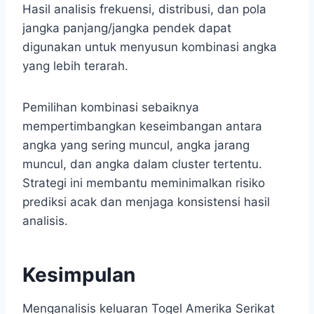
Hasil analisis frekuensi, distribusi, dan pola
jangka panjang/jangka pendek dapat
digunakan untuk menyusun kombinasi angka
yang lebih terarah.
Pemilihan kombinasi sebaiknya
mempertimbangkan keseimbangan antara
angka yang sering muncul, angka jarang
muncul, dan angka dalam cluster tertentu.
Strategi ini membantu meminimalkan risiko
prediksi acak dan menjaga konsistensi hasil
analisis.
Kesimpulan
Menganalisis keluaran Togel Amerika Serikat