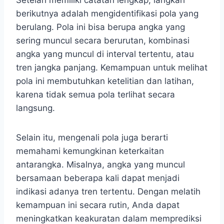
berikutnya adalah mengidentifikasi pola yang
berulang. Pola ini bisa berupa angka yang
sering muncul secara berurutan, kombinasi
angka yang muncul di interval tertentu, atau
tren jangka panjang. Kemampuan untuk melihat
pola ini membutuhkan ketelitian dan latihan,
karena tidak semua pola terlihat secara
langsung.
Selain itu, mengenali pola juga berarti
memahami kemungkinan keterkaitan
antarangka. Misalnya, angka yang muncul
bersamaan beberapa kali dapat menjadi
indikasi adanya tren tertentu. Dengan melatih
kemampuan ini secara rutin, Anda dapat
meningkatkan keakuratan dalam memprediksi