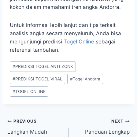
kokoh dalam memahami tren angka Andorra.
Untuk informasi lebih lanjut dan tips terkait
analisis angka secara menyeluruh, Anda bisa
mengunjungi prediksi
Togel Online
sebagai
referensi tambahan.
Post
#
PREDIKSI TOGEL ANTI ZONK
Tags:
#
PREDIKSI TOGEL VIRAL
#
Togel Andorra
#
TOGEL ONLINE
Post
PREVIOUS
NEXT
Langkah Mudah
Panduan Lengkap
navigation