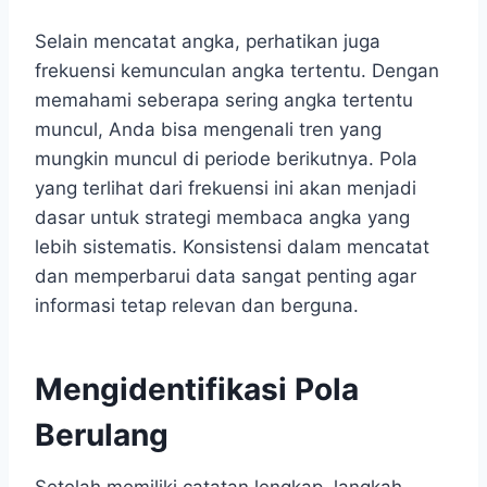
Selain mencatat angka, perhatikan juga
frekuensi kemunculan angka tertentu. Dengan
memahami seberapa sering angka tertentu
muncul, Anda bisa mengenali tren yang
mungkin muncul di periode berikutnya. Pola
yang terlihat dari frekuensi ini akan menjadi
dasar untuk strategi membaca angka yang
lebih sistematis. Konsistensi dalam mencatat
dan memperbarui data sangat penting agar
informasi tetap relevan dan berguna.
Mengidentifikasi Pola
Berulang
Setelah memiliki catatan lengkap, langkah