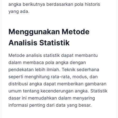
angka berikutnya berdasarkan pola historis
yang ada.
Menggunakan Metode
Analisis Statistik
Metode analisis statistik dapat membantu
dalam membaca pola angka dengan
pendekatan lebih ilmiah. Teknik sederhana
seperti menghitung rata-rata, modus, dan
distribusi angka dapat memberikan gambaran
umum tentang kecenderungan angka. Statistik
dasar ini memudahkan dalam menyaring
informasi penting dari data yang besar.