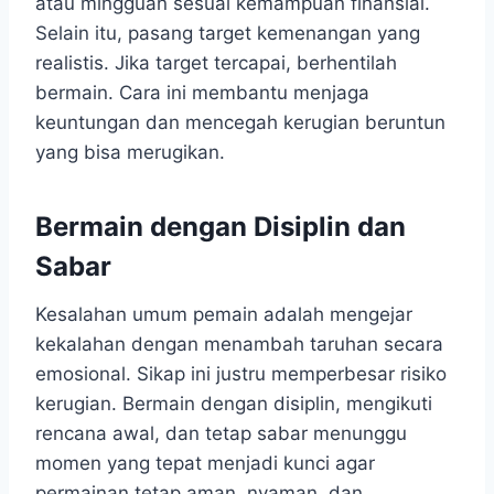
atau mingguan sesuai kemampuan finansial.
Selain itu, pasang target kemenangan yang
realistis. Jika target tercapai, berhentilah
bermain. Cara ini membantu menjaga
keuntungan dan mencegah kerugian beruntun
yang bisa merugikan.
Bermain dengan Disiplin dan
Sabar
Kesalahan umum pemain adalah mengejar
kekalahan dengan menambah taruhan secara
emosional. Sikap ini justru memperbesar risiko
kerugian. Bermain dengan disiplin, mengikuti
rencana awal, dan tetap sabar menunggu
momen yang tepat menjadi kunci agar
permainan tetap aman, nyaman, dan