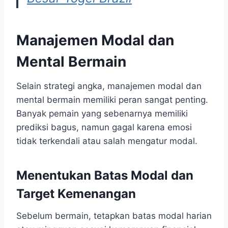
Manajemen Modal dan
Mental Bermain
Selain strategi angka, manajemen modal dan
mental bermain memiliki peran sangat penting.
Banyak pemain yang sebenarnya memiliki
prediksi bagus, namun gagal karena emosi
tidak terkendali atau salah mengatur modal.
Menentukan Batas Modal dan
Target Kemenangan
Sebelum bermain, tetapkan batas modal harian