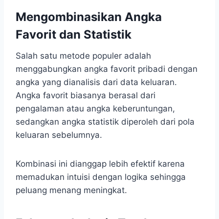
Mengombinasikan Angka
Favorit dan Statistik
Salah satu metode populer adalah
menggabungkan angka favorit pribadi dengan
angka yang dianalisis dari data keluaran.
Angka favorit biasanya berasal dari
pengalaman atau angka keberuntungan,
sedangkan angka statistik diperoleh dari pola
keluaran sebelumnya.
Kombinasi ini dianggap lebih efektif karena
memadukan intuisi dengan logika sehingga
peluang menang meningkat.