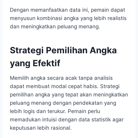
Dengan memanfaatkan data ini, pemain dapat
menyusun kombinasi angka yang lebih realistis
dan meningkatkan peluang menang.
Strategi Pemilihan Angka
yang Efektif
Memilih angka secara acak tanpa analisis
dapat membuat modal cepat habis. Strategi
pemilihan angka yang tepat akan meningkatkan
peluang menang dengan pendekatan yang
lebih logis dan terukur. Pemain perlu
memadukan intuisi dengan data statistik agar
keputusan lebih rasional.