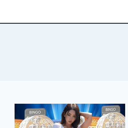
Skip
to
content