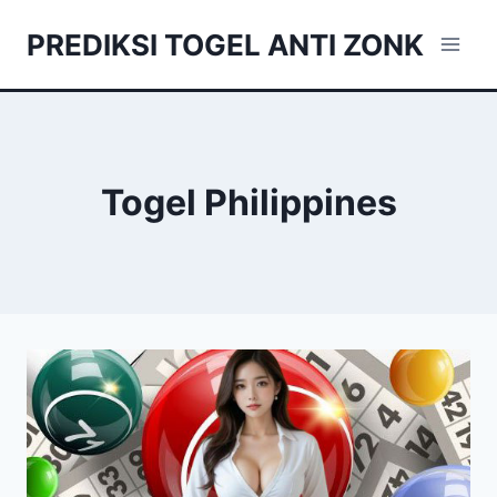
Skip
PREDIKSI TOGEL ANTI ZONK
to
content
Togel Philippines