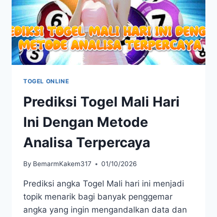
TOGEL ONLINE
Prediksi Togel Mali Hari
Ini Dengan Metode
Analisa Terpercaya
By
BemarmKakem317
01/10/2026
Prediksi angka Togel Mali hari ini menjadi
topik menarik bagi banyak penggemar
angka yang ingin mengandalkan data dan