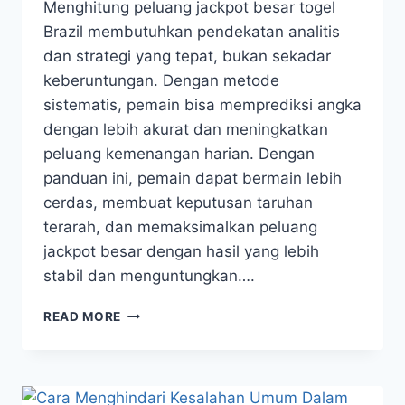
Menghitung peluang jackpot besar togel
Brazil membutuhkan pendekatan analitis
dan strategi yang tepat, bukan sekadar
keberuntungan. Dengan metode
sistematis, pemain bisa memprediksi angka
dengan lebih akurat dan meningkatkan
peluang kemenangan harian. Dengan
panduan ini, pemain dapat bermain lebih
cerdas, membuat keputusan taruhan
terarah, dan memaksimalkan peluang
jackpot besar dengan hasil yang lebih
stabil dan menguntungkan….
PANDUAN
READ MORE
ANALITIS
MENGHITUNG
PELUANG
JACKPOT