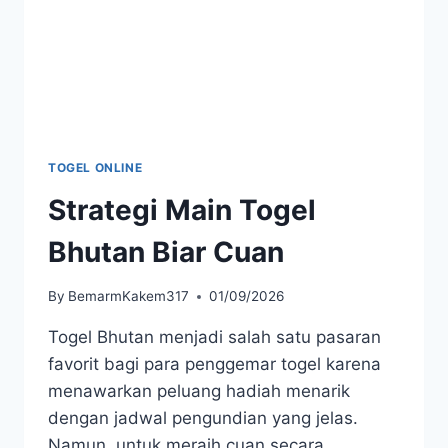
TOGEL ONLINE
Strategi Main Togel
Bhutan Biar Cuan
By
BemarmKakem317
01/09/2026
Togel Bhutan menjadi salah satu pasaran
favorit bagi para penggemar togel karena
menawarkan peluang hadiah menarik
dengan jadwal pengundian yang jelas.
Namun, untuk meraih cuan secara