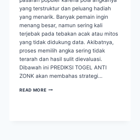
yang terstruktur dan peluang hadiah
yang menarik. Banyak pemain ingin
menang besar, namun sering kali
terjebak pada tebakan acak atau mitos
yang tidak didukung data. Akibatnya,
proses memilih angka sering tidak
terarah dan hasil sulit dievaluasi.
Dibawah ini PREDIKSI TOGEL ANTI
ZONK akan membahas strategi…
STRATEGI
READ MORE
EFEKTIF
MENANG
TOGEL
BELANDA
DENGAN
PREDIKSI
AKURAT