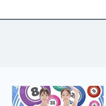
Skip
to
content