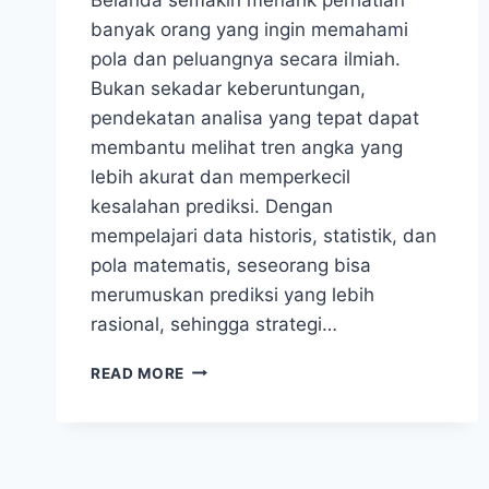
banyak orang yang ingin memahami
pola dan peluangnya secara ilmiah.
Bukan sekadar keberuntungan,
pendekatan analisa yang tepat dapat
membantu melihat tren angka yang
lebih akurat dan memperkecil
kesalahan prediksi. Dengan
mempelajari data historis, statistik, dan
pola matematis, seseorang bisa
merumuskan prediksi yang lebih
rasional, sehingga strategi…
ANALISA
READ MORE
MENDALAM
TOGEL
BELANDA
UNTUK
PREDIKSI