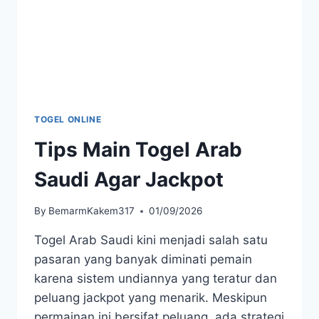
TOGEL ONLINE
Tips Main Togel Arab
Saudi Agar Jackpot
By
BemarmKakem317
01/09/2026
Togel Arab Saudi kini menjadi salah satu
pasaran yang banyak diminati pemain
karena sistem undiannya yang teratur dan
peluang jackpot yang menarik. Meskipun
permainan ini bersifat peluang, ada strategi