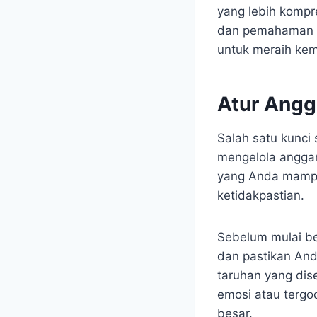
yang lebih kompr
dan pemahaman ya
untuk meraih kem
Atur Angg
Salah satu kunc
mengelola anggar
yang Anda mampu 
ketidakpastian.
Sebelum mulai be
dan pastikan And
taruhan yang dis
emosi atau tergo
besar.