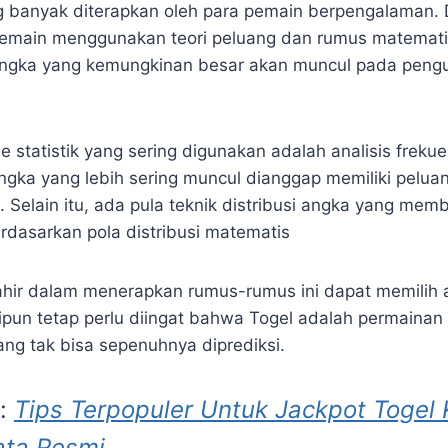
ng banyak diterapkan oleh para pemain berpengalaman.
pemain menggunakan teori peluang dan rumus matemati
ngka yang kemungkinan besar akan muncul pada peng
 statistik yang sering digunakan adalah analisis freku
ngka yang lebih sering muncul dianggap memiliki peluang
. Selain itu, ada pula teknik distribusi angka yang me
rdasarkan pola distribusi matematis
ahir dalam menerapkan rumus-rumus ini dapat memilih
kipun tetap perlu diingat bahwa Togel adalah permaina
ng tak bisa sepenuhnya diprediksi.
a:
Tips Terpopuler Untuk Jackpot Togel
ta Resmi