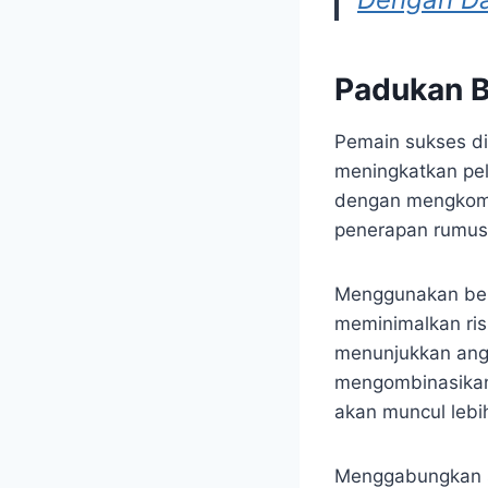
Padukan B
Pemain sukses di
meningkatkan pe
dengan mengkomb
penerapan rumus s
Menggunakan beb
meminimalkan ris
menunjukkan angk
mengombinasikan 
akan muncul lebih
Menggabungkan st