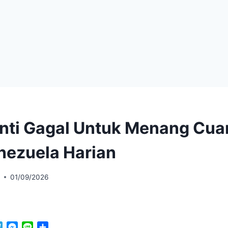
ti Gagal Untuk Menang Cuan
nezuela Harian
7
01/09/2026
T
M
L
S